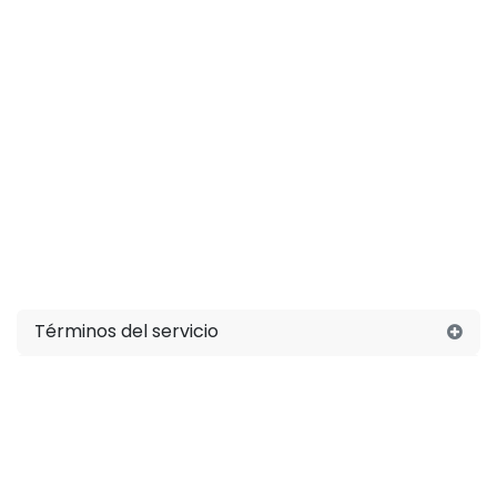
Términos del servicio
¿Qué es Leox?
¿Cómo establezco mis tarifas?
¿Puedo hacer modificaciones a mis tarifas?