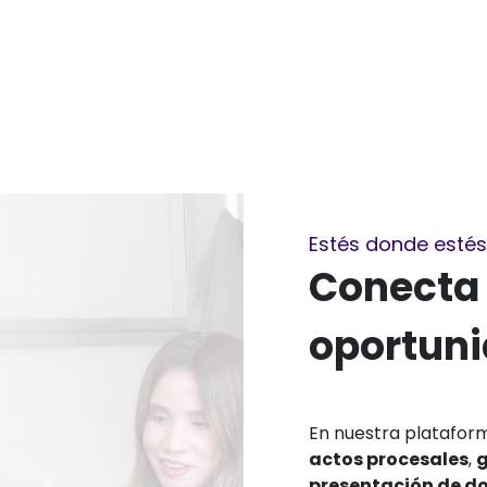
ervicios Legales
Servicios presenciales
Contacto
Regi
Estés donde estés
Conecta
oportun
En nuestra platafor
actos procesales
,
g
presentación de 