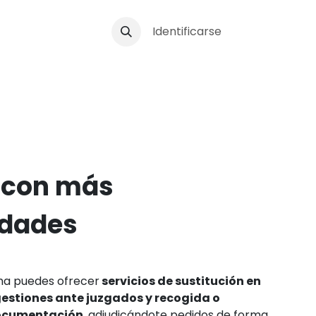
stro
Identificarse
 con más
idades
ma puedes ofrecer
servicios de sustitución en
estiones ante juzgados y recogida o
documentación
, adjudicándote pedidos de forma