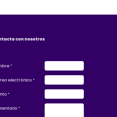
tacta con nosotros
mbre
*
reo electrónico
*
nto
*
entario
*