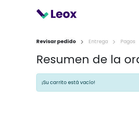
Ir al contenido
Sobre nosotros
S
Revisar pedido
Entrega
Pagos
Resumen de la or
¡Su carrito está vacío!