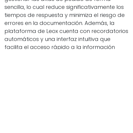
sencilla, lo cual reduce significativamente los
tiempos de respuesta y minimiza el riesgo de
errores en la documentación. Además, la
plataforma de Leox cuenta con recordatorios
automáticos y una interfaz intuitiva que
facilita el acceso rápido a la información
relevante para cada caso. Esto resulta en
una optimización del tiempo y de los recursos,
permitiendo a los abogados y procuradores
dedicar más tiempo a sus clientes y menos a
tareas administrativas.
El sector legal en España cuenta con una